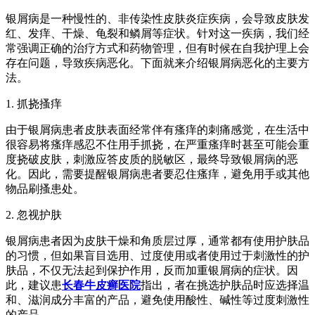
银屑病是一种慢性的、非传染性皮肤炎症疾病，会导致皮肤发
红、发痒、干燥、龟裂和鳞屑等症状。针对这一疾病，我们经
常强调正确的治疗方式和药物管理，但有时候在自我护理上会
存在问题，导致疾病恶化。下面就来介绍银屑病恶化的主要方
法。
1. 抓挠搔痒
由于银屑病患者皮肤表面经常伴有瘙痒的刺痛感觉，在生活中
很容易将瘙痒感忍不住用手抓挠，在严重瘙痒时甚至可能会重
度挠破皮肤，刺激应答皮质的脱敏区，最终导致银屑病的恶
化。因此，需要提醒银屑病患者要忍住瘙痒，避免用手或其他
物品刷搔患处。
2. 忽视护肤
银屑病患者因为皮肤干燥和角质层过厚，通常都有使用护肤品
的习惯，但如果盲目选用、过度使用或者使用过于刺激性的护
肤品，不仅无法起到保护作用，反而加重银屑病的症状。因
此，建议患
长春牛皮癣医院
指出，者在挑选护肤品时应选择温
和、滋润成分丰富的产品，避免使用酸性、碱性等过度刺激性
的产品。