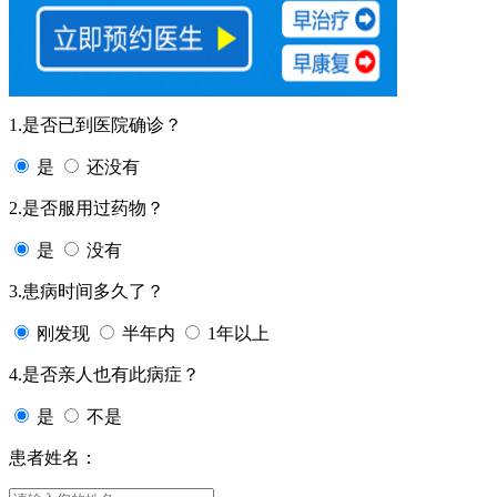
1.是否已到医院确诊？
是
还没有
2.是否服用过药物？
是
没有
3.患病时间多久了？
刚发现
半年内
1年以上
4.是否亲人也有此病症？
是
不是
患者姓名：