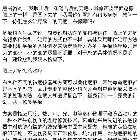
患者咨询： 我脸上后一条缝合后的刀疤，就像画皮里面赵薇
脸上的一样，是凹下去的，我看你们网站有很多病例，想问一
下，你们怎么治疗脸上的刀疤，有保障吗?
疤痕科医生回答说：感黄你对我院的支持与信任。脸上的刀疤
有很多种类型，治疗的方式也不一样。具体采用哪种治疗方法
需要根据疤痕的具体情况来决定治疗方案的。疤痕治疗原则是
大的变小，小的变的尽量不明显。对于您的具体情况不是明
白，建议您到我院来检查下。
脸上刀疤怎么治疗
有各种不同的祛疤仪器和方案可以美化疤痕，因为每道疤痕都
是不同的型态，因此专业的整形外科医师会对每道疤痕采取不
同的处理方法，在病人和医师配合下，量身订制一个完美的计
划，共同修复疤痕。
方案是指应用冷、热、声、光、电等多种物理手段综合治疗的
一种不产生创伤面的理疗修复技术。它通过采用先进的祛疤仪
器中对皮肤有益的有效光能与中医中药配方，精准的定位在疤
痕组织处，不会伤及周围正常皮肤，均匀作用，刺激疤痕处的
组织血液和淋巴循环，加速真皮内的新陈代黄，促进疤痕色素